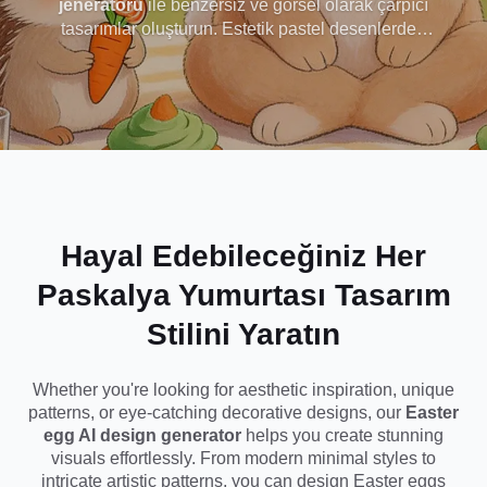
jeneratörü
ile benzersiz ve görsel olarak çarpıcı
tasarımlar oluşturun. Estetik pastel desenlerden
Tasarlayın
yaratıcı ve lüks yumurta stillerine kadar, saniyeler
içinde güzel Paskalya yumurtası görselleri
oluşturabilirsiniz. İster dekorasyon, ister sosyal
medya veya yaratıcı ilham için tasarlıyor olun,
fikrinizi girin ve özel Paskalya yumurtası
tasarımınızı anında hayata geçirin - tasarım
becerisine gerek yok.
Hayal Edebileceğiniz Her
Paskalya Yumurtası Tasarım
Stilini Yaratın
Whether you're looking for aesthetic inspiration, unique
patterns, or eye-catching decorative designs, our
Easter
egg AI design generator
helps you create stunning
visuals effortlessly. From modern minimal styles to
intricate artistic patterns, you can design Easter eggs