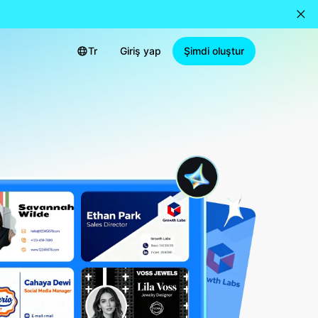
Tr
Giriş yap
Şimdi oluştur