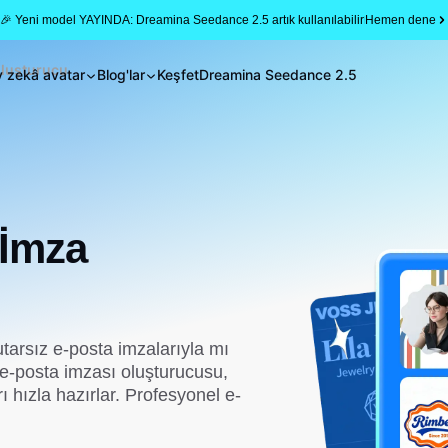
🎉 Yeni model YAYINDA: Dreamina Seedance 2.5 artık kullanılabilir
Hemen dene
Oluşturucu
 zekâ avatar
Blog'lar
Keşfet
Dreamina Seedance 2.5
 İmza
arsız e-posta imzalarıyla mı
e-posta imzası oluşturucusu,
 hızla hazırlar. Profesyonel e-