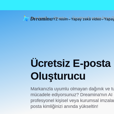
Ana Sayfa
Oluştur
Ücretsiz E-posta İmza 
YZ resim
Yapay zekâ video
Yapay
Ücretsiz E-posta
Oluşturucu
Markanızla uyumlu olmayan dağınık ve tut
mücadele ediyorsunuz? Dreamina'nın AI 
profesyonel kişisel veya kurumsal imzaları
posta kimliğinizi anında yükseltin!