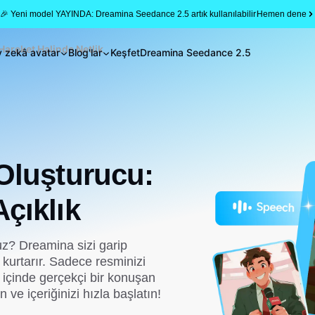
🎉 Yeni model YAYINDA: Dreamina Seedance 2.5 artık kullanılabilir
Hemen dene
 Hareket Halinde Netlik
 zekâ avatar
Blog'lar
Keşfet
Dreamina Seedance 2.5
 Oluşturucu:
çıklık
? Dreamina sizi garip
kurtarır. Sadece resminizi
 içinde gerçekçi bir konuşan
 ve içeriğinizi hızla başlatın!