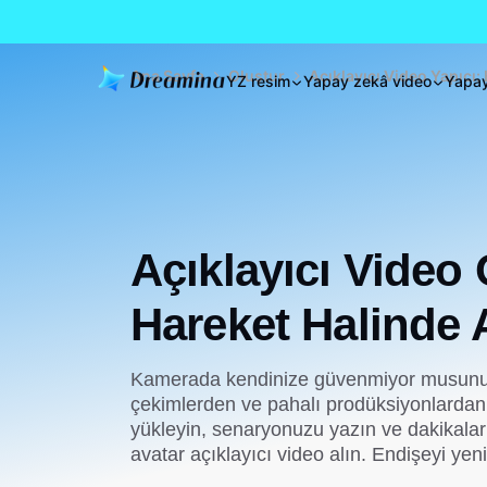
Ana Sayfa
Oluştur
Açıklayıcı Video Yapıcı:
YZ resim
Yapay zekâ video
Yapay
Açıklayıcı Video
Hareket Halinde A
Kamerada kendinize güvenmiyor musunuz
çekimlerden ve pahalı prodüksiyonlardan 
yükleyin, senaryonuzu yazın ve dakikalar
avatar açıklayıcı video alın. Endişeyi yenin