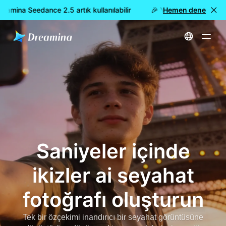
mina Seedance 2.5 artık kullanılabilir
🎉 Yeni model YAYINDA: 
Hemen dene
Ana Sayfa
İkizler AI Seyahat Fotoğraf Jeneratörü - Selfie 'leri Gerçekçi Seyahat Çekimlerine Dönüştürün | Dreamina
Saniyeler içinde
ikizler ai seyahat
fotoğrafı oluşturun
Tek bir özçekimi inandırıcı bir seyahat görüntüsüne