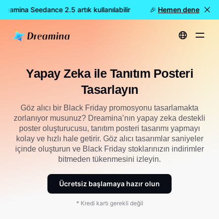
eamina Seedance 2.5 artık kullanılabilir
🎉 Yeni model YAYINDA:
Hemen dene
Ana Sayfa
Oluştur
AI ile Tanıtım Posteri Tasarla
Yapay Zeka ile Tanıtım Posteri
Tasarlayın
Göz alıcı bir Black Friday promosyonu tasarlamakta
zorlanıyor musunuz? Dreamina’nın yapay zeka destekli
poster oluşturucusu, tanıtım posteri tasarımı yapmayı
kolay ve hızlı hale getirir. Göz alıcı tasarımlar saniyeler
içinde oluşturun ve Black Friday stoklarınızın indirimler
bitmeden tükenmesini izleyin.
Ücretsiz başlamaya hazır olun
* Kredi kartı gerekli değil