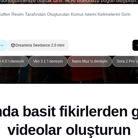
dönüştürmenize olanak tanır. İlk AI videonuzu bugün oluşturun.
Dreamina Seedance 2.0 mini
4.0 'ı deneyin
Veo 3.1 'i deneyin
Nano Muz 'u deneyin
Sora 2 Pro '
da basit fikirlerden 
videolar oluşturun