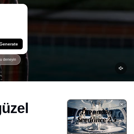
Generate
yu deneyin
güzel