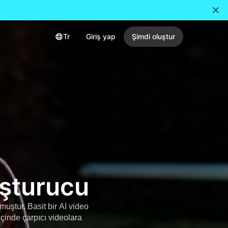
Tr
Giriş yap
Şimdi oluştur
uşturucu
muştur. Basit bir AI video
içinde çarpıcı videolara