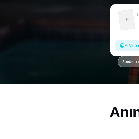
AI Video
Seedream 
Anın