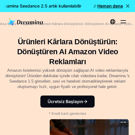
eamina Seedance 2.5 artık kullanılabilir
🎉 Yeni model YAYINDA
Hemen dene
Ana Sayfa
Kaynak
Ürünleri Kârlara Dönüştürün: Dönüştüren AI Amazon Video Reklamları
Ürünleri Kârlara Dönüştürün:
Dönüştüren AI Amazon Video
Reklamları
Amazon listelerinizi yüksek dönüşüm sağlayan AI video reklamlarıyla
dönüştürün! Üründen dakikalar içinde cilalı videolara kadar, Dreamina 's
Seedance 1.5 görselleri, sesi ve hareketi otomatikleştirerek reklam
oluşturmayı hızlı, uygun fiyatlı ve profesyonel hale getirir.
Ücretsiz Başlayın
* Kredi kartı gerekmez