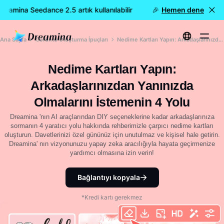
eamina Seedance 2.5 artık kullanılabilir
🎉 Yeni model YAYINDA:
Hemen dene
Ana Sayfa
Görüntü Oluşturma İpuçları
Nedime Kartları Yapın: Arkadaşlarınızdan Yanınızda Olmalarını İstemenin 4 Yolu
Nedime Kartları Yapın:
Arkadaşlarınızdan Yanınızda
Olmalarını İstemenin 4 Yolu
Dreamina 'nın AI araçlarından DIY seçeneklerine kadar arkadaşlarınıza
sormanın 4 yaratıcı yolu hakkında rehberimizle çarpıcı nedime kartları
oluşturun. Davetlerinizi özel gününüz için unutulmaz ve kişisel hale getirin.
Dreamina' nın vizyonunuzu yapay zeka aracılığıyla hayata geçirmenize
yardımcı olmasına izin verin!
Bağlantıyı kopyala
*Kredi kartı gerekmez