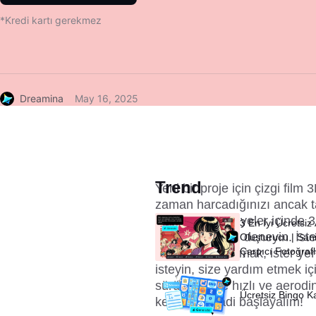
*Kredi kartı gerekmez
Dreamina
May 16, 2025
Trend
Yeni bir proje için çizgi film
zaman harcadığınızı ancak ta
görsellerle saniyeler içinde 3
3 En İyi Ücretsiz
yeni yöntemleri deneyin. İste
Oluşturucu | Sani
Çarpıcı Fotoğraf
tasarımları yapmak, ister yen
isteyin, size yardım etmek iç
sürümlerinde hızlı ve aerodin
Ücretsiz Bingo K
keşfedin! Hadi başlayalım!