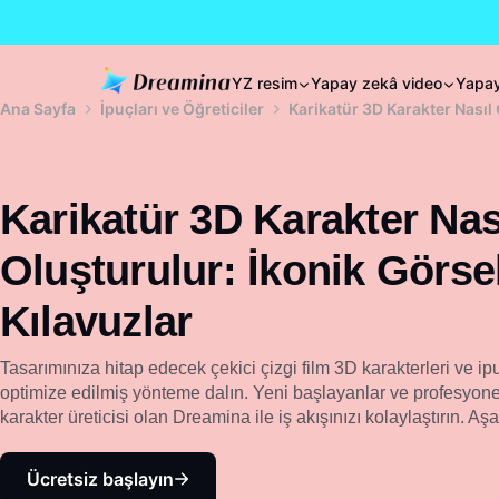
YZ resim
Yapay zekâ video
Yapay
Ana Sayfa
İpuçları ve Öğreticiler
Karikatür 3D Karakter Nasıl 
Karikatür 3D Karakter Nas
Oluşturulur: İkonik Görsel
Kılavuzlar
Tasarımınıza hitap edecek çekici çizgi film 3D karakterleri ve ip
optimize edilmiş yönteme dalın. Yeni başlayanlar ve profesyonel
karakter üreticisi olan Dreamina ile iş akışınızı kolaylaştırın. Aşağ
Ücretsiz başlayın