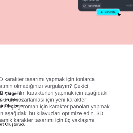
 3D karakter tasarımı yapmak için tonlarca 
tmin olmadığınızı vurgulayın? Çekici 
D çizgi film karakterleri yapmak için aşağıdaki 
 AI Görüntü
r ürün pazarlaması için yeni karakter 
yeler İçinde
lar Oluşturun
i bir çizgi roman için karakter panoları yapmak 
in aşağıdaki bu kılavuzları optimize edin. 3D 
amik karakter tasarımı için üç yaklaşımı 
art Oluşturucu