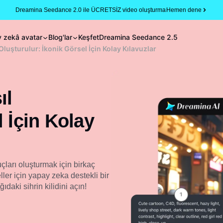
Dreamina Seedance 2.0 ile ÜCRETSİZ video oluşturma
Hemen dene
 zekâ avatar
Blog'lar
Keşfet
Dreamina Seedance 2.5
Oluşturulur: İkonik Görsel İçin Kolay Kılavuzlar
ıl
 İçin Kolay
uçları oluşturmak için birkaç
ler için yapay zeka destekli bir
ıdaki sihrin kilidini açın!