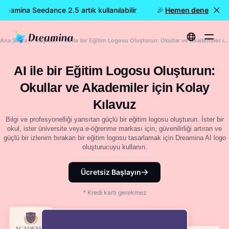
eamina Seedance 2.5 artık kullanılabilir
🎉 Yeni model YAYINDA
Hemen dene
Ana Sayfa
Kaynak
AI ile bir Eğitim Logosu Oluşturun: Okullar ve Akademiler için Kolay Kılavuz
AI ile bir Eğitim Logosu Oluşturun:
Okullar ve Akademiler için Kolay
Kılavuz
Bilgi ve profesyonelliği yansıtan güçlü bir eğitim logosu oluşturun. İster bir
okul, ister üniversite veya e-öğrenme markası için, güvenilirliği artıran ve
güçlü bir izlenim bırakan bir eğitim logosu tasarlamak için Dreamina AI logo
oluşturucuyu kullanın.
Ücretsiz Başlayın
* Kredi kartı gerekmez