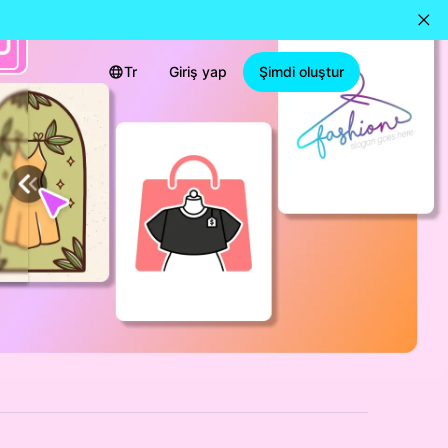
Tr
Giriş yap
Şimdi oluştur