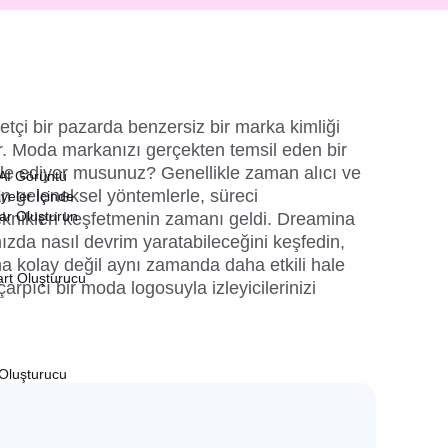
tçi bir pazarda benzersiz bir marka kimliği 
r. Moda markanızı gerçekten temsil eden bir 
le ediyor musunuz? Genellikle zaman alıcı ve 
 AI Görüntü
 geleneksel yöntemlerle, süreci 
yeler İçinde
lar Oluşturun
 teknikleri keşfetmenin zamanı geldi. Dreamina 
nızda nasıl devrim yaratabileceğini keşfedin, 
 kolay değil aynı zamanda daha etkili hale 
art Oluşturucu
arpıcı bir moda logosuyla izleyicilerinizi 
Oluşturucu
u