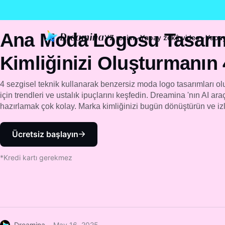
Ana Moda Logosu Tasarım
YZ resim
Yapay zekâ video
Yapay
Kimliğinizi Oluşturmanın
4 sezgisel teknik kullanarak benzersiz moda logo tasarımları o
için trendleri ve ustalık ipuçlarını keşfedin. Dreamina 'nın AI araç
hazırlamak çok kolay. Marka kimliğinizi bugün dönüştürün ve izle
Ücretsiz başlayın
*Kredi kartı gerekmez
Dreamina
May 16, 2025