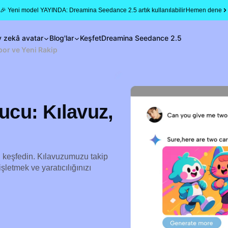
🎉 Yeni model YAYINDA: Dreamina Seedance 2.5 artık kullanılabilir
Hemen dene
 zekâ avatar
Blog'lar
Keşfet
Dreamina Seedance 2.5
por ve Yeni Rakip
ucu: Kılavuz,
ı keşfedin. Kılavuzumuzu takip
işletmek ve yaratıcılığınızı