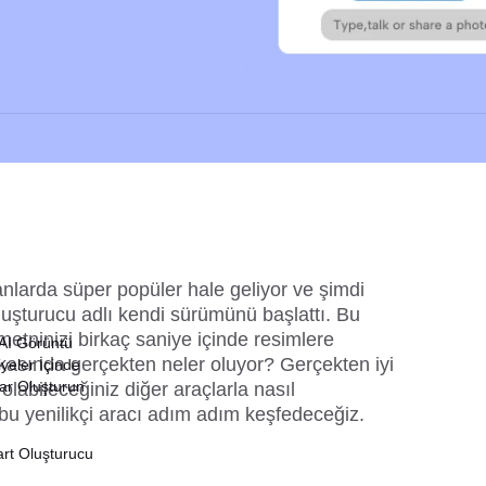
nlarda süper popüler hale geliyor ve şimdi 
luşturucu adlı kendi sürümünü başlattı. Bu 
metninizi birkaç saniye içinde resimlere 
 AI Görüntü
kasında gerçekten neler oluyor? Gerçekten iyi 
yeler İçinde
lar Oluşturun
abileceğiniz diğer araçlarla nasıl 
, bu yenilikçi aracı adım adım keşfedeceğiz. 
art Oluşturucu