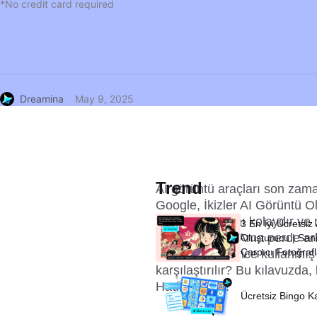
*No credit card required
Dreamina
May 9, 2025
Trend
AI görüntü araçları son zama
Google, İkizler AI Görüntü O
aracın kullanımı kolaydır ve 
3 En İyi Ücretsiz
dönüştürebilir. Ama perde ar
Oluşturucu | Sani
Çarpıcı Fotoğraf
mi? Ve daha önce kullanmış ol
karşılaştırılır? Bu kılavuzda
Hadi gidelim!
Ücretsiz Bingo K