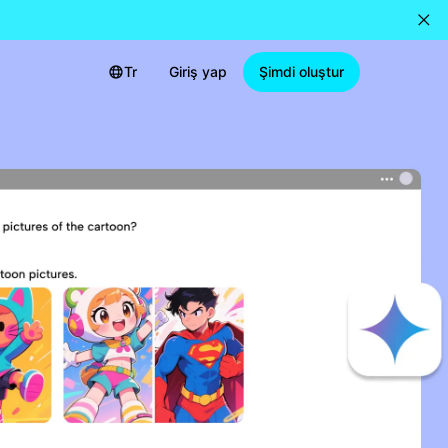
Tr
Giriş yap
Şimdi oluştur