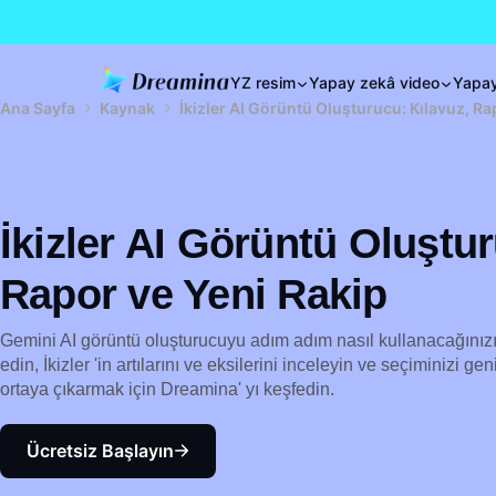
YZ resim
Yapay zekâ video
Yapay
Ana Sayfa
Kaynak
İkizler AI Görüntü Oluşturucu: Kılavuz, Ra
İkizler AI Görüntü Oluştur
Rapor ve Yeni Rakip
Gemini AI görüntü oluşturucuyu adım adım nasıl kullanacağınız
edin, İkizler 'in artılarını ve eksilerini inceleyin ve seçiminizi gen
ortaya çıkarmak için Dreamina' yı keşfedin.
Ücretsiz Başlayın