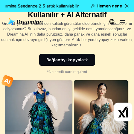
Grok AI Görüntü Oluşturucu: Nasıl
amina Seedance 2.5 artık kullanılabilir
🎉 Yeni model YAYINDA:
Hemen dene
Kullanılır + AI Alternatif
Grok AI görüntü üretecinden kaliteli görüntüler elde etmek için mücadele mi
ediyorsunuz? Bu kılavuz, bundan en iyi şekilde nasıl yararlanacağınızı ve
Dreamina AI 'nın daha pürüzsüz, daha parlak ve daha esnek sonuçlar
sunmak için devreye girdiği yeri gösterir. Artık her yerde yapay zeka varken,
kaçırmamalısınız.
Bağlantıyı kopyala
*No credit card required