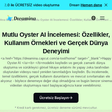
 2.0 ile ÜCRETSİZ video oluşturma
Dreamina Seedance 2.0 il
Hemen dene
Ana Sayfa
Kaynak
Mutlu Oyster AI İncelemesi: Özellikler, Kullanım Örnekleri ve Gerçek Dünya Deneyimi
Mutlu Oyster AI İncelemesi: Özellikler,
Kullanım Örnekleri ve Gerçek Dünya
Deneyimi
<a href="https://dreamina.capcut.com/ai-tool/home/" target="_blank">Happy
Oyster AI </a><b> </b>modelini keşfedin ve gerçek zamanlı dünya
oluşturma ve sürükleyici görsel hikaye anlatımı ile yapay zeka tarafından
oluşturulan videoyu nasıl yeniden tanımladığını keşfedin. Bu incelemede,
temel özelliklerini, gerçek kullanım durumlarını ve mevcut sınırlamaları ele
alıyoruz - böylece denemeye değer olup olmadığına ve bugün benzer sinema
videoları oluşturmaya nasıl başlayacağınıza karar verebilirsiniz.
Ücretsiz Başlayın
* Kredi kartı gerekmez, ücretsiz deneme sürümü mevcuttur.