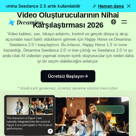
Mutlu At 1.0 vs Seedance 2.0: Lider AI
eamina Seedance 2.5 artık kullanılabilir
🎉 Yeni model YAYINDA:
Hemen dene
Video Oluşturucularının Nihai
Karşılaştırması 2026
Video kalitesi, ses, hikaye anlatımı, kontrol ve gerçek dünya iş akışı
açısından nasıl farklı olduklarını görmek için Happy Horse ve Dreamina
Seedance 2.0 'ı karşılaştırın. Bu kılavuz, Happy Horse 1.0 'ın ivme
kazandığı, Dreamina Seedance 2.0' ın öne çıktığı ve Seedance 2.0 'ın şu
anda cilalı AI videoları yapmak isteyen içerik oluşturucular için neden daha
iyi bir seçim olabileceğini anlatıyor.
Ücretsiz Başlayın
* Kredi kartı gerekmez, ücretsiz deneme sürümü mevcuttur.