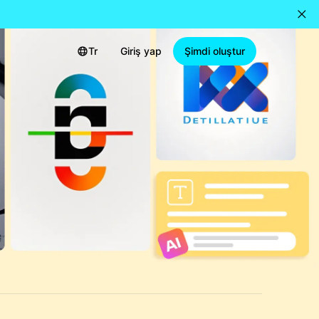
Tr
Giriş yap
Şimdi oluştur