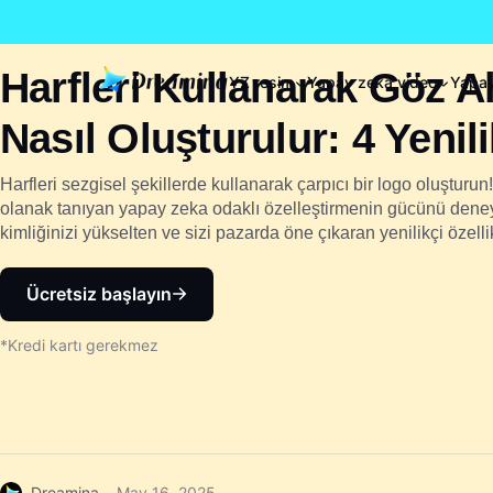
Harfleri Kullanarak Göz Al
YZ resim
Yapay zekâ video
Yapay
Nasıl Oluşturulur: 4 Yenili
Harfleri sezgisel şekillerde kullanarak çarpıcı bir logo oluşturu
olanak tanıyan yapay zeka odaklı özelleştirmenin gücünü dene
kimliğinizi yükselten ve sizi pazarda öne çıkaran yenilikçi özelli
Ücretsiz başlayın
*Kredi kartı gerekmez
Dreamina
May 16, 2025