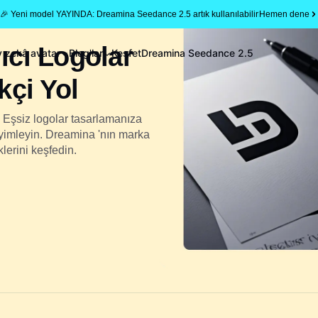
🎉 Yeni model YAYINDA: Dreamina Seedance 2.5 artık kullanılabilir
Hemen dene
ıcı Logolar
 zekâ avatar
Blog'lar
Keşfet
Dreamina Seedance 2.5
kçi Yol
n! Eşsiz logolar tasarlamanıza
yimleyin. Dreamina 'nın marka
klerini keşfedin.