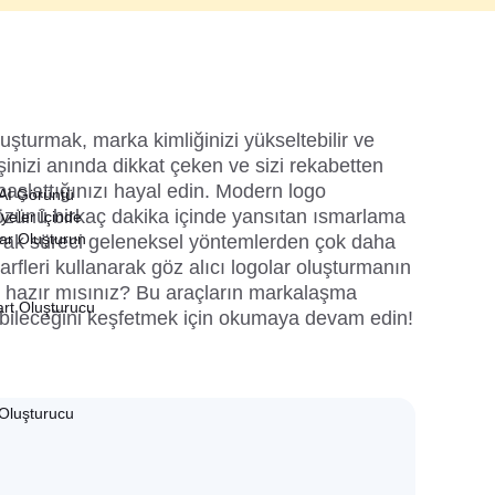
luşturmak, marka kimliğinizi yükseltebilir ve 
 İşinizi anında dikkat çeken ve sizi rekabetten 
başlattığınızı hayal edin. Modern logo 
 AI Görüntü
 özünü birkaç dakika içinde yansıtan ısmarlama 
yeler İçinde
lar Oluşturun
arak süreci geleneksel yöntemlerden çok daha 
Harfleri kullanarak göz alıcı logolar oluşturmanın 
ye hazır mısınız? Bu araçların markalaşma 
art Oluşturucu
ebileceğini keşfetmek için okumaya devam edin!
Oluşturucu
u