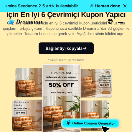
Tasarım Görevlerinizi Kolaylaştırmak
eamina Seedance 2.5 artık kullanılabilir
🎉 Yeni model YAYINDA:
Hemen dene
için En İyi 6 Çevrimiçi Kupon Yapıcı
Göz alıcı tasarımlar için en iyi 6 çevrimiçi kupon üreticisini ve uzman
ipuçlarını ortaya çıkarın. Kuponunuzu özellikle Dreamina 'dan AI güçleri ile
yükseltin. Tasarım becerisine gerek yok. Aşağıdaki sihrin kilidini açın!
Bağlantıyı kopyala
*Kredi kartı gerekmez