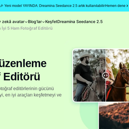
🎉 Yeni model YAYINDA: Dreamina Seedance 2.5 artık kullanılabilir
Hemen dene
 zekâ avatar
Blog'lar
Keşfet
Dreamina Seedance 2.5
 İyi 5 Ham Fotoğraf Editörü
Düzenleme
f Editörü
toğraf editörlerinin gücünü
, en iyi araçları keşfetmeyi ve