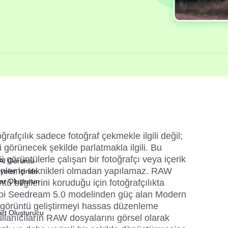
fçılık sadece fotoğraf çekmekle ilgili değil; 
 görünecek şekilde parlatmakla ilgili. Bu 
görüntülerle çalışan bir fotoğrafçı veya içerik 
 AI Görüntü
zenleme teknikleri olmadan yapılamaz. RAW 
yeler İçinde
lar Oluşturun
 bilgilerini koruduğu için fotoğrafçılıkta 
i 
Seedream 5.0 modelinden 
güç alan Modern 
lı görüntü geliştirmeyi hassas düzenleme 
art Oluşturucu
ullanıcıların RAW dosyalarını görsel olarak 