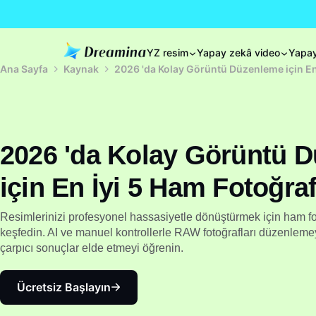
YZ resim
Yapay zekâ video
Yapay
Ana Sayfa
Kaynak
2026 'da Kolay Görüntü Düzenleme için En
2026 'da Kolay Görüntü 
için En İyi 5 Ham Fotoğra
Resimlerinizi profesyonel hassasiyetle dönüştürmek için ham fo
keşfedin. AI ve manuel kontrollerle RAW fotoğrafları düzenlemeyi
çarpıcı sonuçlar elde etmeyi öğrenin.
Ücretsiz Başlayın