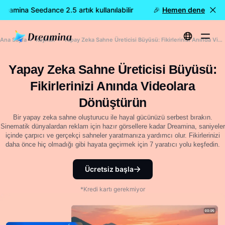
eamina Seedance 2.5 artık kullanılabilir
🎉 Yeni model YAYINDA:
Hemen dene
Ana Sayfa
Kaynak
Yapay Zeka Sahne Üreticisi Büyüsü: Fikirlerinizi Anında Videolara Dönüştürün
Yapay Zeka Sahne Üreticisi Büyüsü:
Fikirlerinizi Anında Videolara
Dönüştürün
Bir yapay zeka sahne oluşturucu ile hayal gücünüzü serbest bırakın.
Sinematik dünyalardan reklam için hazır görsellere kadar Dreamina, saniyeler
içinde çarpıcı ve gerçekçi sahneler yaratmanıza yardımcı olur. Fikirlerinizi
daha önce hiç olmadığı gibi hayata geçirmek için 7 yaratıcı yolu keşfedin.
Ücretsiz başla
*Kredi kartı gerekmiyor