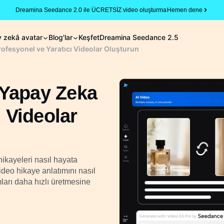
Dreamina Seedance 2.0 ile ÜCRETSİZ video oluşturma
Hemen dene
 zekâ avatar
Blog'lar
Keşfet
Dreamina Seedance 2.5
ofesyonel ve Yaratıcı Videolar Oluşturun
 Yapay Zeka
ı Videolar
hikayeleri nasıl hayata
ideo hikaye anlatımını nasıl
mları daha hızlı üretmesine