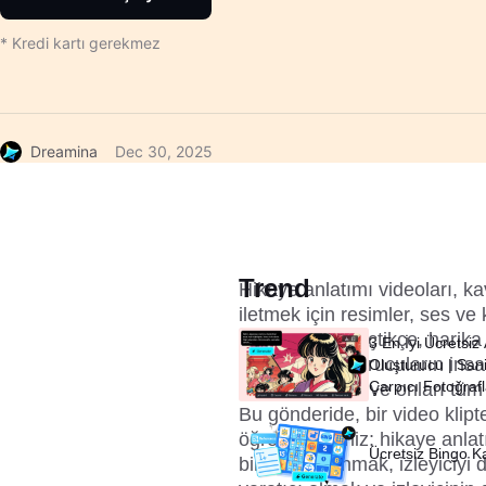
* Kredi kartı gerekmez
Dreamina
Dec 30, 2025
Trend
Hikaye anlatımı videoları, ka
iletmek için resimler, ses ve 
video içeriği seçtikçe, harika
3 En İyi Ücretsiz
ve içerik oluşturucuların insa
Oluşturucu | Sani
Çarpıcı Fotoğraf
hissetmelerine ve onları tüm
Bu gönderide, bir video klipt
öğreneceksiniz; hikaye anlatı
Ücretsiz Bingo K
birlikte kullanmak, izleyiciyi