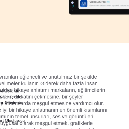
vramları eğlenceli ve unutulmaz bir şekilde 
kelimeler kullanır. Giderek daha fazla insan 
 video hikaye anlatımı markaların, eğitimcilerin 
 AI Görüntü
nların dikkatini çekmesine, bir şeyler 
yeler İçinde
lar Oluşturun
 platformlarda meşgul etmesine yardımcı olur. 
e iyi bir hikaye anlatmanın en önemli kısımlarını 
mının temel unsurları, ses ve görüntüleri 
art Oluşturucu
 duygusal olarak meşgul etmek, grafiklerle 