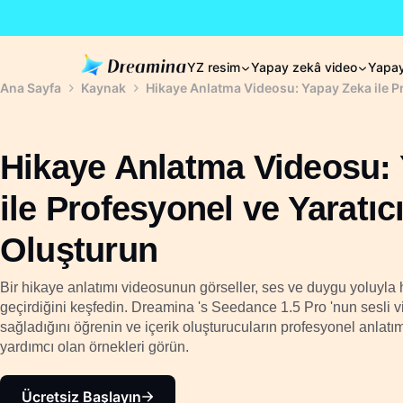
YZ resim
Yapay zekâ video
Yapay
Ana Sayfa
Kaynak
Hikaye Anlatma Videosu: Yapay Zeka ile Pr
Hikaye Anlatma Videosu:
ile Profesyonel ve Yaratıc
Oluşturun
Bir hikaye anlatımı videosunun görseller, ses ve duygu yoluyla 
geçirdiğini keşfedin. Dreamina 's Seedance 1.5 Pro 'nun sesli v
sağladığını öğrenin ve içerik oluşturucuların profesyonel anlatı
yardımcı olan örnekleri görün.
Ücretsiz Başlayın