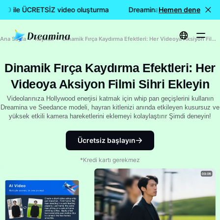
.0 ile ÜCRETSİZ video oluşturma
Dreamina Seedance 2.0 ile 
Hemen dene
Ana Sayfa
Kaynak
Dinamik Fırça Kaydırma Efektleri: Her Videoya Aksiyon Filmi Sihri Ekleyin
Dinamik Fırça Kaydırma Efektleri: Her
Videoya Aksiyon Filmi Sihri Ekleyin
Videolarınıza Hollywood enerjisi katmak için whip pan geçişlerini kullanın
Dreamina ve Seedance modeli, hayran kitlenizi anında etkileyen kusursuz ve
yüksek etkili kamera hareketlerini eklemeyi kolaylaştırır Şimdi deneyin!
Ücretsiz başlayın
*Kredi kartı gerekmez