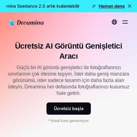
amina Seedance 2.5 artık kullanılabilir
🎉 Yeni model YAYINDA: 
Hemen dene
Ana Sayfa
Araçlar
Ücretsiz Yapay Zeka Görsel Genişletme Aracı
Ücretsiz AI Görüntü Genişletici
Aracı
Güçlü bir AI görüntü genişletici ile fotoğraflarınızı
sınırlarının çok ötesine taşıyın. İster daha geniş manzara
görünümü, ister sadece tasarım için daha fazla alan
isteyin, Dreamina her defasında fotoğraflarınızı kusursuz
hale getirir.
Ücretsiz başla
* Kredi kartı gerekmiyor