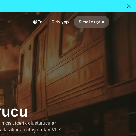
Tr
Giriş yap
Şimdi oluştur
rucu
cısı, içerik oluşturucular,
AI tarafından oluşturulan VFX