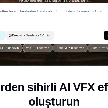
ve 3D efektler tasarlamanıza olanak tanır.
Dreamina Seedance 2.0 mini
4.0 'ı deneyin
Veo 3.1 'i deneyin
Nano Muz 'u deneyin
Sora 2 Pro '
erden sihirli AI VFX ef
oluşturun