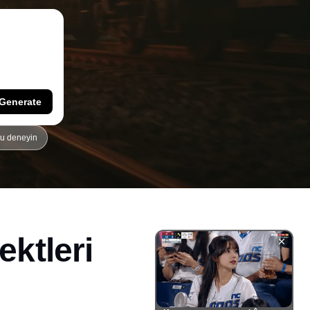
Generate
yu deneyin
ektleri