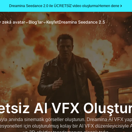
Dreamina Seedance 2.0 ile ÜCRETSİZ video oluşturma
Hemen dene
 zekâ avatar
Blog'lar
Keşfet
Dreamina Seedance 2.5
etsiz AI VFX Oluştu
yla anında sinematik görseller oluşturun. Dreamina AI VFX yapım
esyonelleri için oluşturulmuş kolay bir AI VFX düzenleyicisiyle 