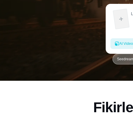
AI Video
Seedream 
Fikirl