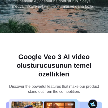
sinematik AI videolarına dönüştürün. Sosyal
medya, hikaye anlatımı, sunumlar ve daha fazlası
için mükemmeldir. Bugün Dreamina 'da Veo 3' e
ücretsiz olarak erişin ve anında inanılmaz AI
videoları üretmeye başlayın!
Google Veo 3 AI video
oluşturucusunun
temel
özellikleri
Discover the powerful features that make our product
stand out from the competition.