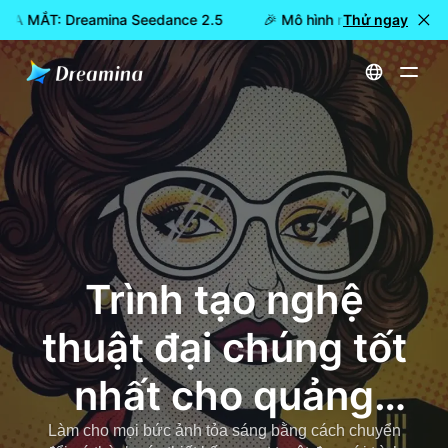
 RA MẮT: Dreamina Seedance 2.5
🎉 Mô hình mới đã RA MẮT: 
Thử ngay
Trang chủ
Dụng cụ
Trình tạo nghệ thuật đại chúng tốt nhất cho quảng cáo
Trình tạo nghệ
thuật đại chúng tốt
nhất cho quảng
cáo
Làm cho mọi bức ảnh tỏa sáng bằng cách chuyển