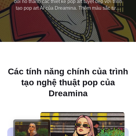
đổi nó thành các thiết kế pop art tuyệt đẹp với trình
tạo pop art AI của Dreamina. Thêm màu sắc tươi
sáng, hoa văn và thiết kế năng động dễ dàng sử
dụng AI sáng tạo. Nó là lý tưởng cho các phương
tiện truyền thông xã hội và các dự án sáng tạo.
Các tính năng chính của trình
tạo nghệ thuật pop của
Dreamina