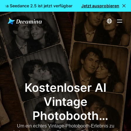
na Seedance 2.5 ist jetzt verfügbar
🎉 Neues Modell LIVE: Dr
Jetzt ausprobieren
Startseite
Kostenloser AI Vintage Photobooth Generator
Kostenloser AI
Vintage
Photobooth
Generator
Um ein echtes Vintage-Photobooth-Erlebnis zu