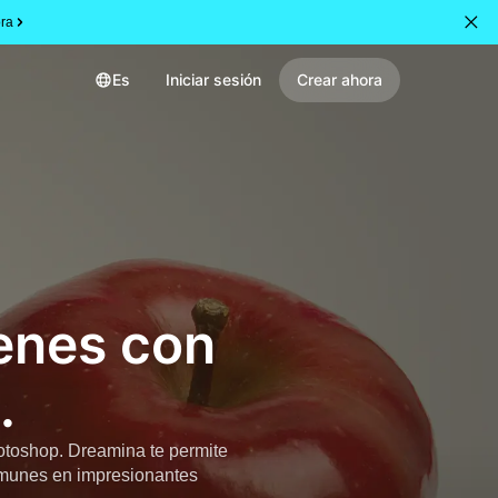
ra
Es
Iniciar sesión
Crear ahora
enes con
.
otoshop. Dreamina te permite
omunes en impresionantes