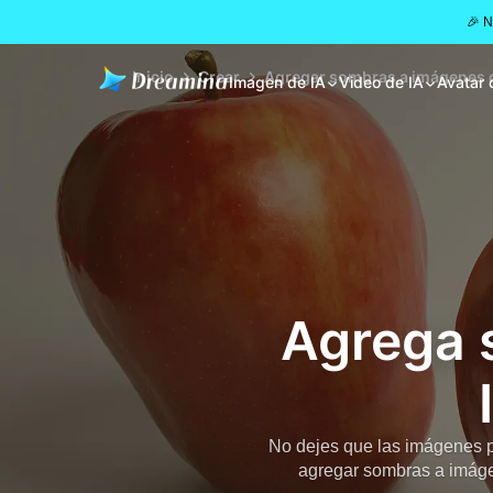
🎉 
Inicio
Crear
Agregar sombras a imágenes con
Imagen de IA
Video de IA
Avatar 
Agrega 
No dejes que las imágenes p
agregar sombras a imáge