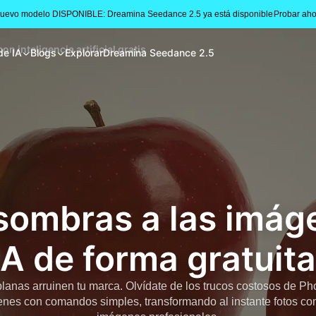
Nuevo modelo DISPONIBLE: Dreamina Seedance 2.5 ya está disponible
Probar aho
 inteligencia artificial gratis
de IA
Blogs
Explorar
Dreamina Seedance 2.5
sombras a las imág
IA de forma gratuita
lanas arruinen tu marca. Olvídate de los trucos costosos de Ph
nes con comandos simples, transformando al instante fotos c