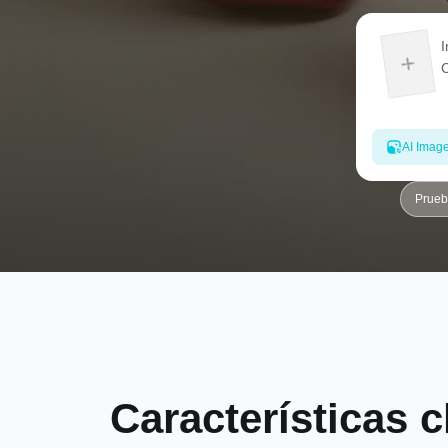
AI Imag
Prueb
Características 