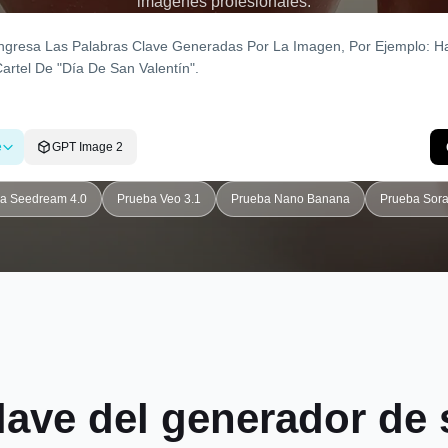
imágenes profesionales.
e
GPT Image 2
a Seedream 4.0
Prueba Veo 3.1
Prueba Nano Banana
Prueba Sora
clave del generador de