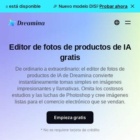
a está disponible
🎉 Nuevo modelo DISPONIBLE: Dreamina Se
Probar ahora
Inicio
Crear
Editor de fotos de productos de IA gratis
Editor de fotos de productos de IA
gratis
De ordinario a extraordinario: el editor de fotos de
productos de IA de Dreamina convierte
instantáneamente tomas simples en imágenes
impresionantes y llamativas. Omita los costosos
estudios y las luchas de Photoshop y cree imágenes
listas para el comercio electrónico que se vendan.
Empieza gratis
* No se requiere tarjeta de crédito