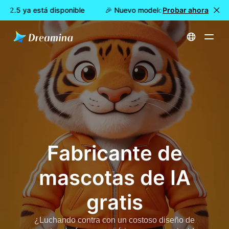
2.5 ya está disponible
🎉 Nuevo modelo DISPONIBLE: Dreami
Probar ahora
Inicio
Crear
Fabricante de mascotas de IA gratis
Fabricante de
mascotas de IA
gratis
¿Luchando contra con un costoso diseño de