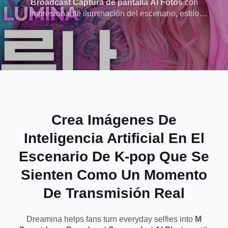
Broadcast Captura de pantalla AI Fotos
con
impresionante iluminación del escenario, estilo
inspirado en ídolos y una sensación real de
transmisión de espectáculo musical que parece
lista para compartir en redes sociales.
Crea Imágenes De
Inteligencia Artificial En El
Escenario De K-pop Que Se
Sienten Como Un Momento
De Transmisión Real
Dreamina helps fans turn everyday selfies into
M