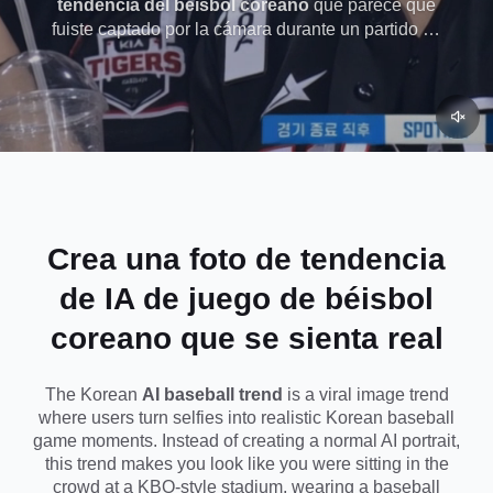
tendencia del béisbol coreano
que parece que
fuiste captado por la cámara durante un partido de
KBO repleto. Con Dreamina, puedes usar un
indicador de IA de béisbol coreano para crear una
live-broadcast-style imagen de cámara de fans con
luces de estadio, energía de multitud, camisetas de
equipo y el aspecto viral captado por la cámara que
les encanta a los usuarios.
Crea una foto de tendencia
de IA de juego de béisbol
coreano que se sienta real
The Korean
AI baseball trend
is a viral image trend
where users turn selfies into realistic Korean baseball
game moments. Instead of creating a normal AI portrait,
this trend makes you look like you were sitting in the
crowd at a KBO-style stadium, wearing a baseball