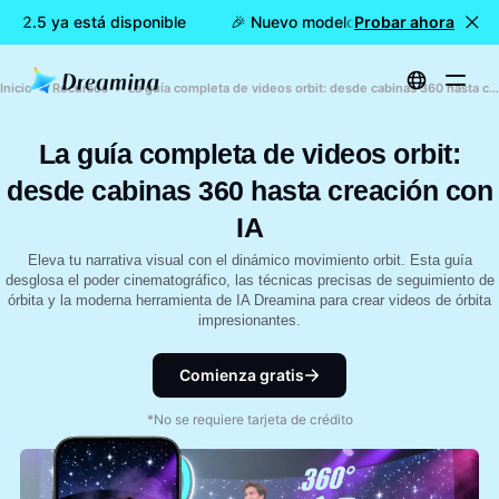
 2.5 ya está disponible
🎉 Nuevo modelo DISPONIBLE: Dreami
Probar ahora
Inicio
Recursos
La guía completa de videos orbit: desde cabinas 360 hasta creación con IA
La guía completa de videos orbit:
desde cabinas 360 hasta creación con
IA
Eleva tu narrativa visual con el dinámico movimiento orbit. Esta guía
desglosa el poder cinematográfico, las técnicas precisas de seguimiento de
órbita y la moderna herramienta de IA Dreamina para crear videos de órbita
impresionantes.
Comienza gratis
*No se requiere tarjeta de crédito