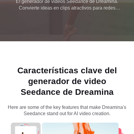
El generador de videos Seedance de Dreamina.
Convierte ideas en clips atractivos para redes
y las imágenes en
sociales, marketing o contenido educativo en
minutos.
videos cortos
listos para publicar
Características clave del
generador de video
Seedance de Dreamina
Here are some of the key features that make Dreamina's
Seedance stand out for AI video creation.