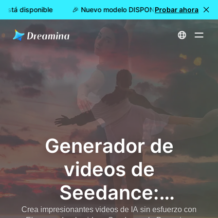
stá disponible
🎉 Nuevo modelo DISPONIBLE: Dreamina Seeda
Probar ahora
Inicio
Generador de videos de Seedance: convierta el texto y las imágenes en videos cortos listos para publicar
Generador de
videos de
Seedance:
convierta el texto
Crea impresionantes videos de IA sin esfuerzo con