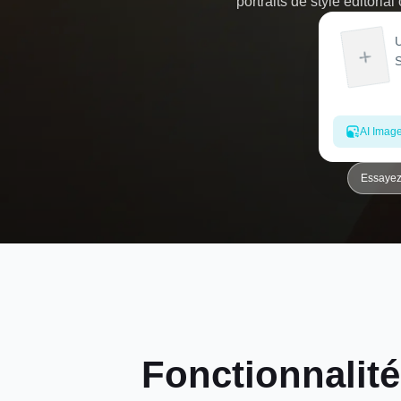
portraits de style éditori
professional-quality en quelqu
et de créer instantanément d
AI Imag
Essayez
Fonctionnalité