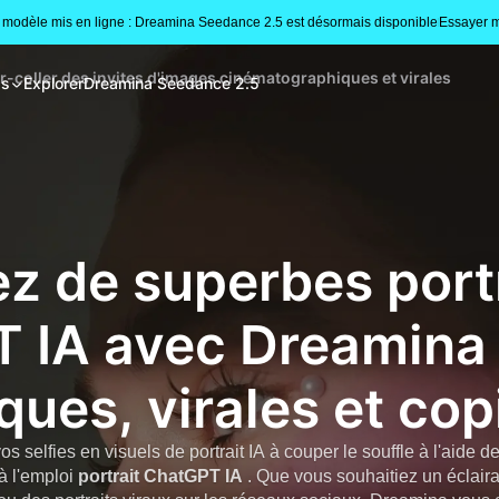
modèle mis en ligne : Dreamina Seedance 2.5 est désormais disponible
Essayer m
er-coller des invites d'images cinématographiques et virales
gs
Explorer
Dreamina Seedance 2.5
z de superbes port
 IA avec Dreamina -
ues, virales et cop
 selfies en visuels de portrait IA à couper le souffle à l'aide 
à l'emploi
portrait ChatGPT IA
. Que vous souhaitiez un éclai