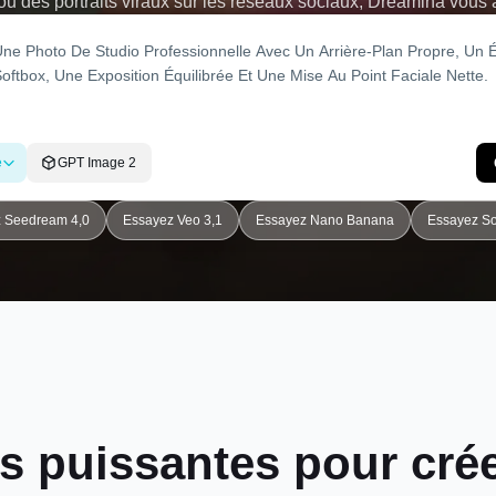
al ou des portraits viraux sur les réseaux sociaux, Dreamina vou
es secondes. Aucune compétence d'édition requise - il suffit de 
es portraits au niveau du studio pour Instagram, TikTok ou une
e
GPT Image 2
 Seedream 4,0
Essayez Veo 3,1
Essayez Nano Banana
Essayez So
s puissantes pour crée