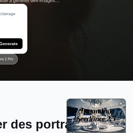
s aide à générer des images
copier une invite, de la coller
 image de marque personnelle.
Generate
ra 2 Pro
r des portraits