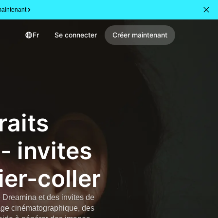
aintenant
Fr
Se connecter
Créer maintenant
raits
 invites
ier-coller
de Dreamina et des invites de
rage cinématographique, des