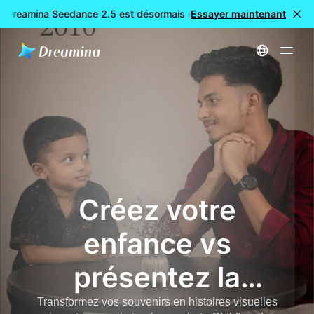
: Dreamina Seedance 2.5 est désormais disponible
Essayer maintenant
🎉 Nouveau 
Accueil
Childhood vs Present IA Photo Trend 2026 | Créez des images virales de mémoire d'enfance avec les invites IA
Créez votre
enfance vs
présentez la
tendance photo IA
Transformez vos souvenirs en histoires visuelles