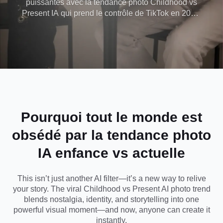
puissantes avec la tendance photo Childhood vs
Present IA qui prend le contrôle de TikTok en 2026.
en quelques
Avec Dreamina, vous pouvez instantanément
générer des portraits émotionnels avant et après,
secondes avec les
recréer vos photos souvenirs d'enfance et donner
vie à votre "version enfant de moi" en utilisant une
invites IA virales
génération IA cinématographique de haute qualité.
Aucune compétence d'édition requise - utilisez
simplement des invites IA prêtes à copier,
choisissez votre style et créez des images
Pourquoi tout le monde est
époustouflantes et nostalgiques parfaites pour la
obsédé par la tendance photo
narration sur les réseaux sociaux, les modifications
d'anniversaire et l'art de la mémoire personnelle.
IA enfance vs actuelle
This isn’t just another AI filter—it’s a new way to relive
your story. The viral Childhood vs Present AI photo trend
blends nostalgia, identity, and storytelling into one
powerful visual moment—and now, anyone can create it
instantly.