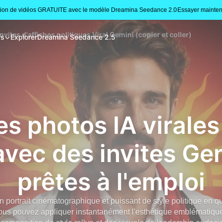
tion de vidéos GRATUITE avec le modèle Dreamina Seedance 2.0
Essayer mainten
vites d'affiches politiques Viral Gemini (copier et coller)
gs
Explorer
Dreamina Seedance 2.5
s photos IA virales
vec des invites Gem
prêtes à l'emploi
n portrait cinématographique et puissant de style politique en 
vous pouvez appliquer instantanément l'esthétique emblématiqu