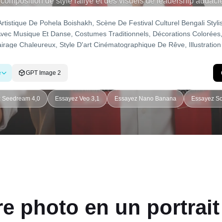
 composition de style rallye et des visuels de leadership auda
te Gemini IA éprouvée et générez des images prêtes pour le viral
rration créative - aucune compétence en conception n'est requi
e
GPT Image 2
 Seedream 4,0
Essayez Veo 3,1
Essayez Nano Banana
Essayez So
 photo en un portrait 