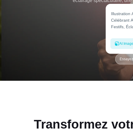
éclairage spectaculaire, une
votre image, copiez une invi
na
AI Imag
Essayez
Transformez votre