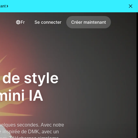
ant
Fr
Se connecter
Créer maintenant
 de style
ini IA
quelques secondes. Avec notre
e inspirée de DMK, avec un