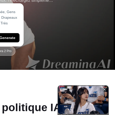
cieux. Téléchargez simplement
 pour Instagram, TikTok ou la
se.
Generate
ra 2 Pro
politique IA viral