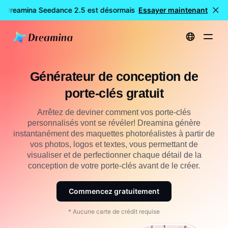
: Dreamina Seedance 2.5 est désormais disponible
Essayer maintenant
🎉 Nouveau 
Accueil
Créer
Générateur de conception de porte-clés gratuit
Générateur de conception de
porte-clés gratuit
Arrêtez de deviner comment vos porte-clés
personnalisés vont se révéler! Dreamina génère
instantanément des maquettes photoréalistes à partir de
vos photos, logos et textes, vous permettant de
visualiser et de perfectionner chaque détail de la
conception de votre porte-clés avant de le créer.
Commencez gratuitement
* Aucune carte de crédit requise