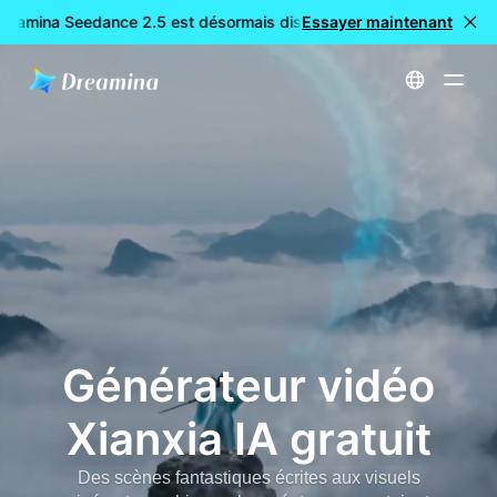
reamina Seedance 2.5 est désormais disponible
Essayer maintenant
🎉 Nouveau mod
Accueil
Créer
Générateur vidéo Xianxia IA gratuit
Générateur vidéo
Xianxia IA gratuit
Des scènes fantastiques écrites aux visuels