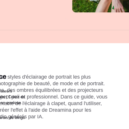
ce
es styles d'éclairage de portrait les plus 
hotographie de beauté, de mode et de portrait. 
es, des ombres équilibrées et des projecteurs 
rateurs
pect poli et professionnel. Dans ce guide, vous 
its | Créez de
 en quelques
acte de l'éclairage à clapet, quand l'utiliser, 
er l'effet à l'aide de Dreamina pour les 
udio générés par IA.
rtes de bingo