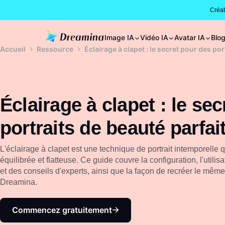
Créa
Image IA
Vidéo IA
Avatar IA
Blo
Accueil
Ressource
Éclairage à clapet : le secret pour des por
Éclairage à clapet : le se
portraits de beauté parfai
L'éclairage à clapet est une technique de portrait intemporelle 
équilibrée et flatteuse. Ce guide couvre la configuration, l'utili
et des conseils d'experts, ainsi que la façon de recréer le même 
Dreamina.
Commencez gratuitement