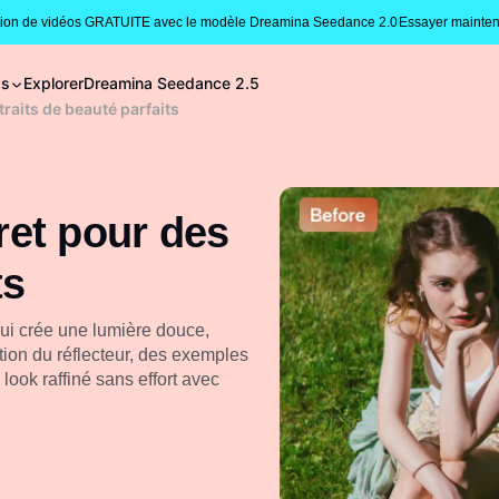
tion de vidéos GRATUITE avec le modèle Dreamina Seedance 2.0
Essayer mainten
gs
Explorer
Dreamina Seedance 2.5
traits de beauté parfaits
cret pour des
ts
qui crée une lumière douce,
sation du réflecteur, des exemples
look raffiné sans effort avec