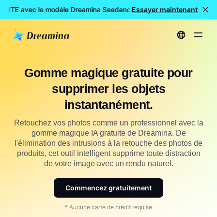
TUITE avec le modèle Dreamina Seedance 2.0
Essayer maintenant
Création de vid
Accueil
Gomme magique gratuite pour supprimer des objets instantanément
Gomme magique gratuite pour
supprimer les objets
instantanément.
Retouchez vos photos comme un professionnel avec la
gomme magique IA gratuite de Dreamina. De
l'élimination des intrusions à la retouche des photos de
produits, cet outil intelligent supprime toute distraction
de votre image avec un rendu naturel.
Commencez gratuitement
* Aucune carte de crédit requise