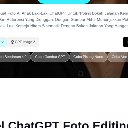
e
GPT Image 2
ba Seedream 4.0
Coba Gambar GPT
Coba Pisang Nano
Coba Veo 
l ChatGPT Foto Editi