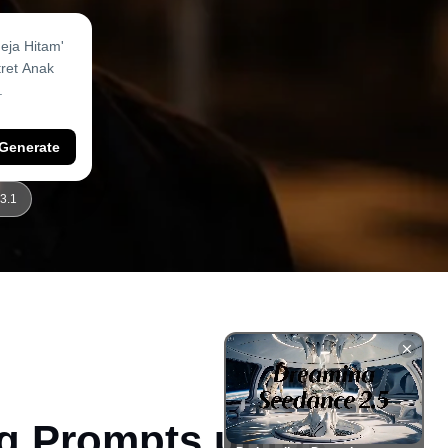
Generate
3.1
ng Prompts untuk