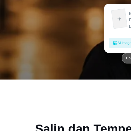
AI Imag
Co
Salin dan Tempe