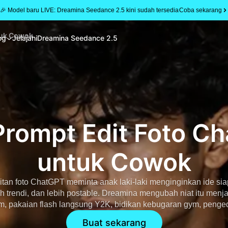
🎉 Model baru LIVE: Dreamina Seedance 2.5 kini sudah tersedia
Coba sekarang
tuk Cowok
og
Jelajahi
Dreamina Seedance 2.5
Prompt Edit Foto C
untuk Cowok
tan foto ChatGPT meminta anak laki-laki menginginkan ide sia
ebih trendi, dan lebih postable. Dreamina mengubah niat itu menja
m, pakaian flash langsung Y2K, bidikan kebugaran gym, penged
setelan modern, dan tampilan poster olahraga.
Buat sekarang