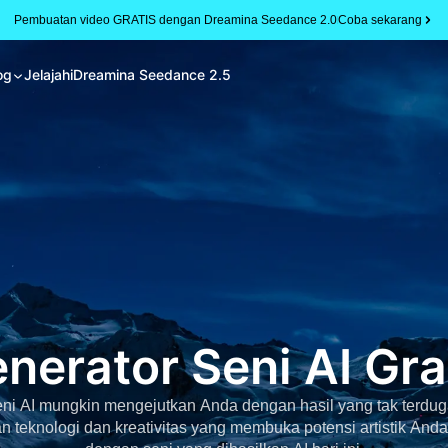
Pembuatan video GRATIS dengan Dreamina Seedance 2.0
Coba sekarang
og
Jelajahi
Dreamina Seedance 2.5
nerator Seni AI Gra
ni AI mungkin mengejutkan Anda dengan hasil yang tak terdu
eknologi dan kreativitas yang membuka potensi artistik Anda