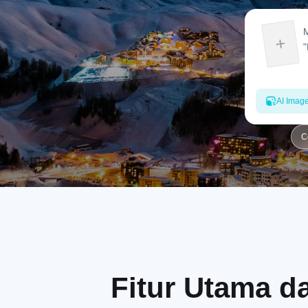
AI Imag
C
Fitur Utama da