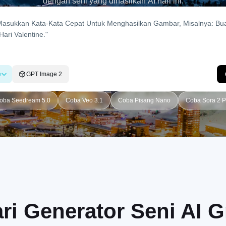
dengan seni yang dihasilkan AI hari ini.
e
GPT Image 2
oba Seedream 5.0
Coba Veo 3.1
Coba Pisang Nano
Coba Sora 2 P
ri Generator Seni AI 