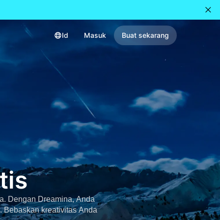
Id
Masuk
Buat sekarang
tis
ga. Dengan Dreamina, Anda
. Bebaskan kreativitas Anda