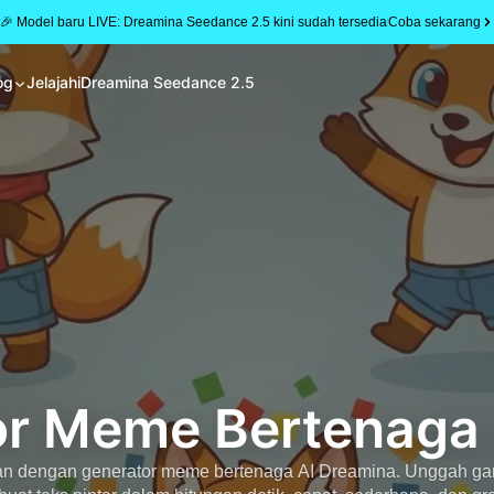
🎉 Model baru LIVE: Dreamina Seedance 2.5 kini sudah tersedia
Coba sekarang
e
og
Jelajahi
Dreamina Seedance 2.5
r Meme Bertenaga 
tan dengan generator meme bertenaga AI Dreamina. Unggah ga