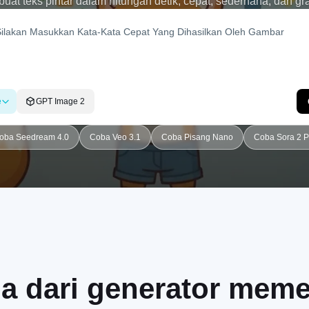
uat teks pintar dalam hitungan detik, cepat, sederhana, dan gra
e
GPT Image 2
oba Seedream 4.0
Coba Veo 3.1
Coba Pisang Nano
Coba Sora 2 P
ma dari generator mem