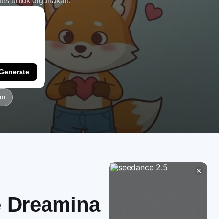
tis untuk digunakan.
Generate
ro
e Dreamina