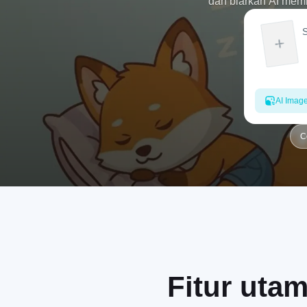
dan biarkan AI memb
AI Imag
C
Fitur uta