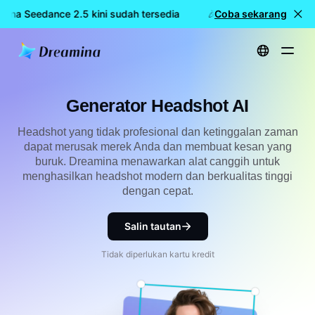
mina Seedance 2.5 kini sudah tersedia
🎉 Model baru LIVE: Dr
Coba sekarang
Beranda
Membuat
Generator Headshot AI
Generator Headshot AI
Headshot yang tidak profesional dan ketinggalan zaman
dapat merusak merek Anda dan membuat kesan yang
buruk. Dreamina menawarkan alat canggih untuk
menghasilkan headshot modern dan berkualitas tinggi
dengan cepat.
Salin tautan
Tidak diperlukan kartu kredit