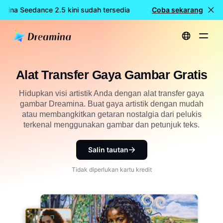
amina Seedance 2.5 kini sudah tersedia
🎉 Model baru LIVE: D
Coba sekarang
Beranda
Alat Transfer Gaya Gambar Gratis
Alat Transfer Gaya Gambar Gratis
Hidupkan visi artistik Anda dengan alat transfer gaya
gambar Dreamina. Buat gaya artistik dengan mudah
atau membangkitkan getaran nostalgia dari pelukis
terkenal menggunakan gambar dan petunjuk teks.
Salin tautan
Tidak diperlukan kartu kredit