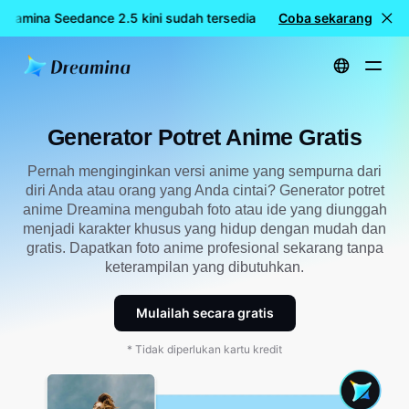
reamina Seedance 2.5 kini sudah tersedia
Coba sekarang
🎉 Model baru LIVE:
Beranda
Alat
Generator Potret Anime Gratis
Generator Potret Anime Gratis
Pernah menginginkan versi anime yang sempurna dari
diri Anda atau orang yang Anda cintai? Generator potret
anime Dreamina mengubah foto atau ide yang diunggah
menjadi karakter khusus yang hidup dengan mudah dan
gratis. Dapatkan foto anime profesional sekarang tanpa
keterampilan yang dibutuhkan.
Mulailah secara gratis
* Tidak diperlukan kartu kredit