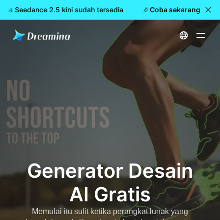
ina Seedance 2.5 kini sudah tersedia
🎉 Model baru LIVE: Dre
Coba sekarang
Beranda
Membuat
Generator Desain AI Gratis
Generator Desain
AI Gratis
Memulai itu sulit ketika perangkat lunak yang