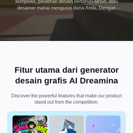
kompleks, pelatihan desain bertahun-tahun, atau
desainer mahal menguras dana Anda. Dengan
generator desain AI gratis Dreamina, Anda dapat
langsung membuat desain profesional dan
menghidupkan ide Anda tanpa keterampilan apa
pun.
Fitur utama dari generator
desain grafis AI Dreamina
Discover the powerful features that make our product
stand out from the competition.