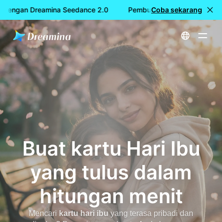
dengan Dreamina Seedance 2.0
Pembuatan video GRATIS den
Coba sekarang
Beranda
Generator Kartu Hari Ibu - Buat Kartu Pribadi Online dengan Dreamina
Buat kartu Hari Ibu
yang tulus dalam
hitungan menit
Mencari
kartu hari ibu
yang terasa pribadi dan