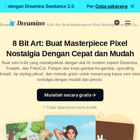
IS dengan Dreamina Seedance 2.0
Pembuatan video GRATIS 
Coba sekarang
Beranda
Sumber daya
8 Bit Art: Buat Masterpiece Pixel Nostalgia Dengan Cepat dan Mudah
8 Bit Art: Buat Masterpiece Pixel
Nostalgia Dengan Cepat dan Mudah
Buat seni b-bit yang menakjubkan dengan alat AI modern seperti Dreamina,
Freepik, dan PokeCut. Pelajari alur kerja gambar-ke-gambar, upscaling
kreatif, tip styling piksel, dan metode gratis untuk merancang karya seni retro
nostalgia dengan mudah dan presisi.
Mulailah secara gratis
* Tidak diperlukan kartu kredit