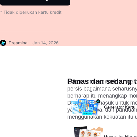
* Tidak diperlukan kartu kredit
Dreamina
Jan 14, 2026
Panas dan sedang t
Editor Foto Otomatis AI mera
persis bagaimana seharusnya
berharap itu menangkap mo
Di sinilah AI masuk untuk m
Generator Kartu 
yang istimewa, dan panduan
menggunakan kekuatan itu 
Generator Meme