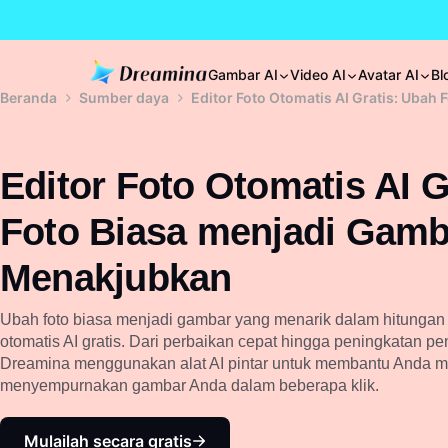
Gambar AI
Video AI
Avatar AI
Bl
Beranda
Sumber daya
Editor Foto Otomatis AI Gratis: Uba
Editor Foto Otomatis AI G
Foto Biasa menjadi Gamb
Menakjubkan
Ubah foto biasa menjadi gambar yang menarik dalam hitungan d
otomatis AI gratis. Dari perbaikan cepat hingga peningkatan 
Dreamina menggunakan alat AI pintar untuk membantu Anda m
menyempurnakan gambar Anda dalam beberapa klik.
Mulailah secara gratis