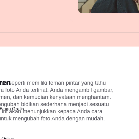
ren
sa seperti memiliki teman pintar yang tahu 
 foto Anda terlihat. Anda mengambil gambar, 
men, dan kemudian kenyataan menghantam. 
engubah bidikan sederhana menjadi sesuatu 
Bingo Gratis
 ini akan menunjukkan kepada Anda cara 
untuk mengubah foto Anda dengan mudah.
 Online